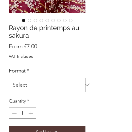
Rayon de printemps au
sakura
Sale
From
€7.00
Price
VAT Included
Format
*
Quantity
*
Add to Cart