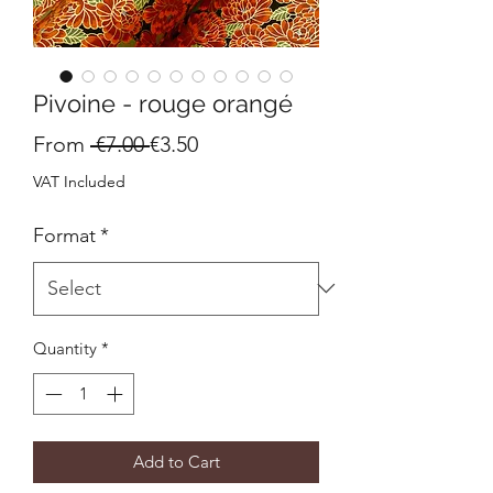
Pivoine - rouge orangé
Regular
Sale
From
 €7.00 
€3.50
Price
Price
VAT Included
Format
*
Quantity
*
Add to Cart