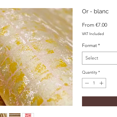
Or - blanc
Sale
From
€7.00
Pric
VAT Included
Format
*
Select
Quantity
*