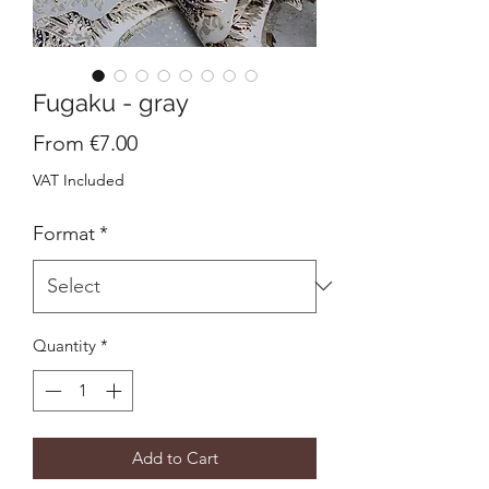
Fugaku - gray
Sale
From
€7.00
Price
VAT Included
Format
*
Quantity
*
Add to Cart