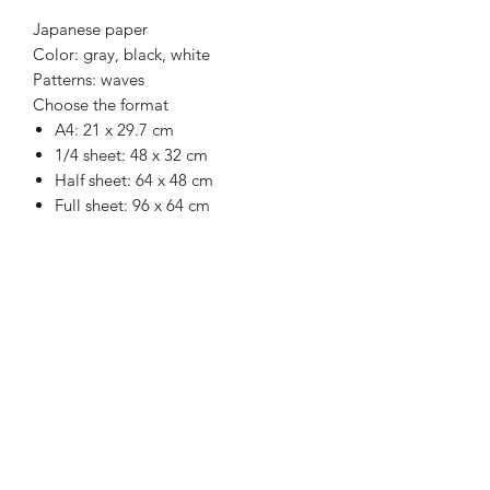
Japanese paper
Color: gray, black, white
Patterns: waves
Choose the format
A4: 21 x 29.7 cm
1/4 sheet: 48 x 32 cm
Half sheet: 64 x 48 cm
Full sheet: 96 x 64 cm
Recevez la newsletter
Envoyer
E-mail : contact [at] misakiiinuma.com