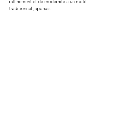
raffinement et de modernité à un motif
traditionnel japonais.
Recevez la newsletter
Envoyer
E-mail : contact [at] misakiiinuma.com
Tel :
+33 (0)1 73 75 45 96
Passage Molière
82 rue Quincampoix 75003 Paris, France
( Boîte aux lettres 18 Passage Molière )
Horaires : mercredi à samedi 13h à 19h