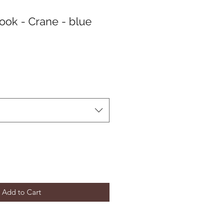
ook - Crane - blue
e
ce
Add to Cart