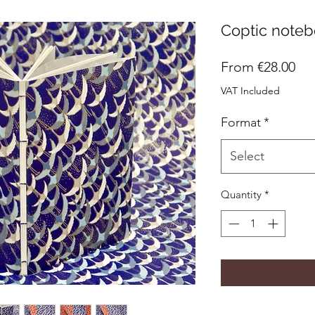
Coptic noteb
Sal
From
€28.00
Pri
VAT Included
Format
*
Select
Quantity
*