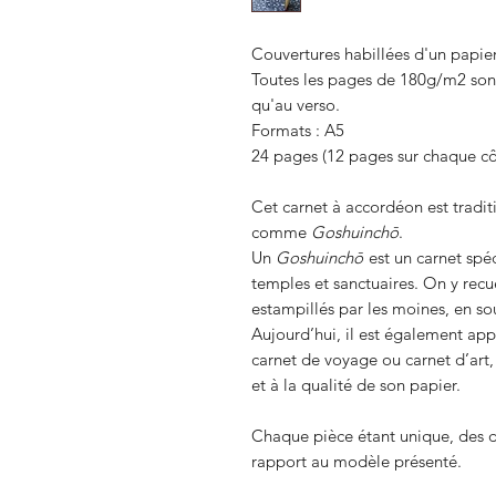
Couvertures habillées d'un papier
Toutes les pages de 180g/m2 sont 
qu'au verso.⁠
Formats : A5
24 pages (12 pages sur chaque côt
Cet carnet à accordéon est tradit
comme
Goshuinchō
.
Un
Goshuinchō
est un carnet spéc
temples et sanctuaires. On y recue
estampillés par les moines, en souv
Aujourd’hui, il est également ap
carnet de voyage ou carnet d’art
et à la qualité de son papier.
Chaque pièce étant unique, des d
rapport au modèle présenté.⁠