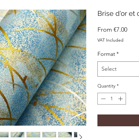
Brise d'or et
Sale
From
€7.00
Pric
VAT Included
Format
*
Select
Quantity
*