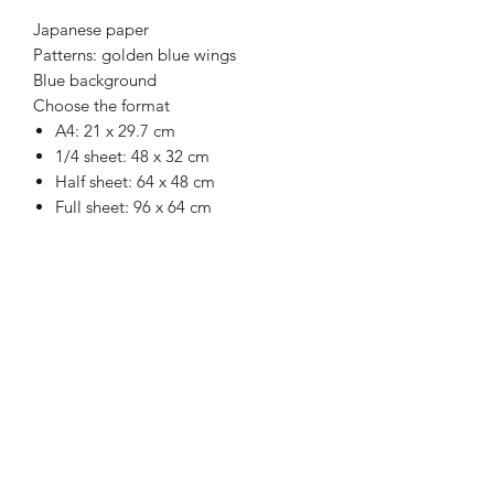
Japanese paper
Patterns: golden blue wings
Blue background
Choose the format
A4: 21 x 29.7 cm
1/4 sheet: 48 x 32 cm
Half sheet: 64 x 48 cm
Full sheet: 96 x 64 cm
Recevez la newsletter
Envoyer
E-mail : contact [at] misakiiinuma.com