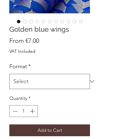
Golden blue wings
Sale
From
€7.00
Price
VAT Included
Format
*
Quantity
*
Add to Cart