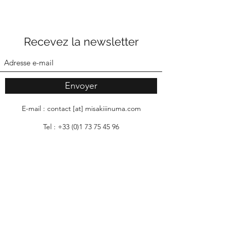
Recevez la newsletter
Envoyer
E-mail : contact [at] misakiiinuma.com
Tel :
+33 (0)1 73 75 45 96
Passage Molière
82 rue Quincampoix 75003 Paris, France
( Boîte aux lettres 18 Passage Molière )
Horaires : mercredi à samedi 13h à 19h
Mentions légales