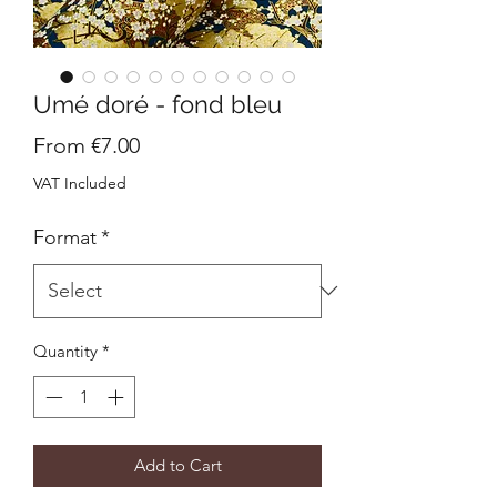
Umé doré - fond bleu
Sale
From
€7.00
Price
VAT Included
Format
*
Quantity
*
Add to Cart